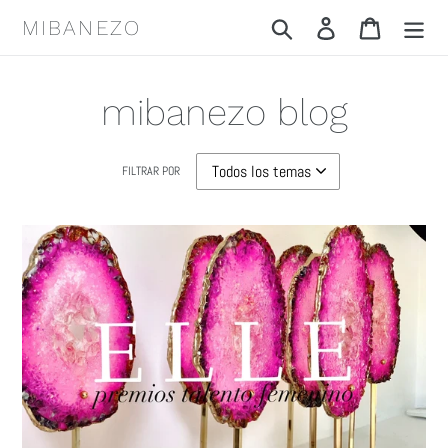
Ir
MIBANEZO
Buscar
Ingresar
Carrito
directamente
al
contenido
mibanezo blog
FILTRAR POR